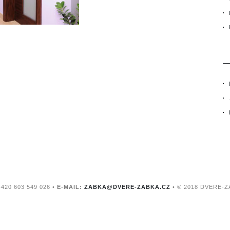
420 603 549 026 •
E-MAIL:
ZABKA@DVERE-ZABKA.CZ
• © 2018 DVERE-Z