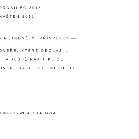
PROSINEC 2018
KVĚTEN 2018
NEJNOVĚJŠÍ PŘÍSPĚVKY
DVEŘE, KTERÉ ODOLAJÍ…
… A JEŠTĚ NAJÍT KLÍČE
DVEŘE JAKÉ JSTE NEVIDĚLI
ABKA.CZ •
WEBDESIGN JAVLA